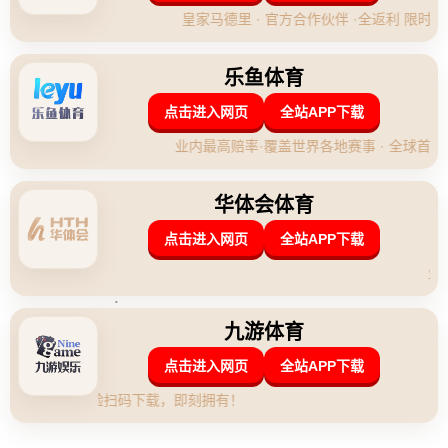
联系我们
关于熊猫体育直播