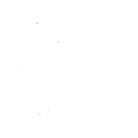
AI智能运动推荐系统
AI仿生机器人运动员