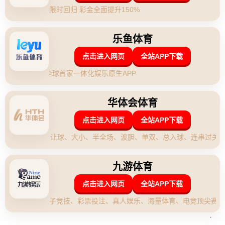
新闻资讯
中国女足的辉煌与挑战
By: Admin
2025-09-14T18:10:33+08:00
在世界女子足球的舞台上，中国女足无疑是一支不容忽视的
力量。从昔日的辉煌到近年来的起伏，
中国女足战绩
不仅记
录了她们的成就，也映射出中国足球发展的曲折道路。本文
将带你回顾中国女足的历史表现，剖析她们的成功与挑战，
并探讨未来的发展方向。如果你对中国女足的奋斗历程感兴
趣，不妨继续阅读，感受这支队伍背后的拼搏与激情！