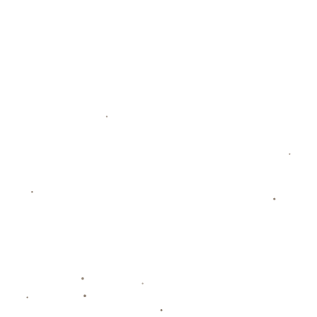
与脆弱
2025年金球奖前瞻：四强争锋，登贝莱能否
问鼎？
栏目导航
关于熊猫体育直播