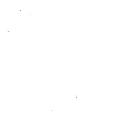
服务优势
团队介绍
新闻资讯
联系我们