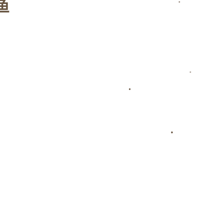
搜索
热门新闻
巴萨闹剧继续：奥尔莫注册失
败，时间成致命障碍
绿茵好莱坞的新篇章？德媒爆
料：穆里尼奥苦学德语，瞄准拜