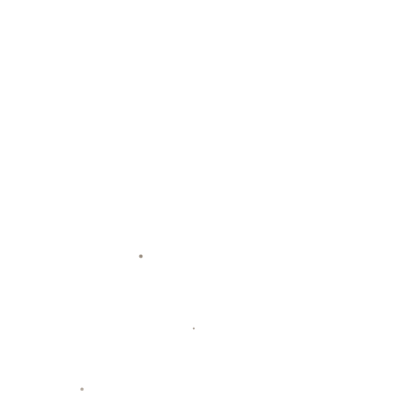
分享至
上一篇
热刺为夺冠争取时间，申请
赛延期引关注！
需求表单