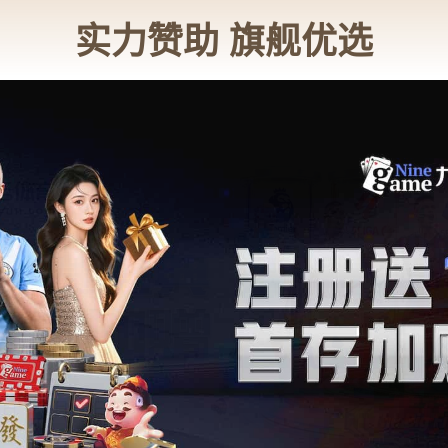
治区玉林市兴业县北市镇
关于熊猫体育直播
服务优势
团队介绍
新闻