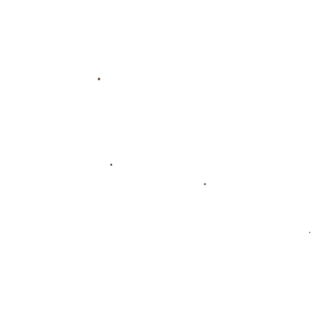
下一篇
比
足坛反腐重判：李铁被判20
年，陈戌源终身监禁