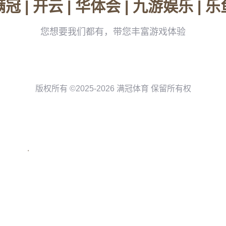
黎的蜕变
期的起伏表现。曾经被寄予厚望的天才少年，却因
圣日耳曼后，登贝莱仿佛迎来了职业生涯的第二
，他被赋予了更大的自由度，边路突破和内切射门成
的
8球4助攻
，正是他能力全面开花的最佳证明。
了令人叹服的大心脏。以对阵老东家巴塞罗那的两
通过精准传球撕开对手防线，直接参与了多粒进
，也让球迷们见证了一名球员从低谷到巅峰的华丽