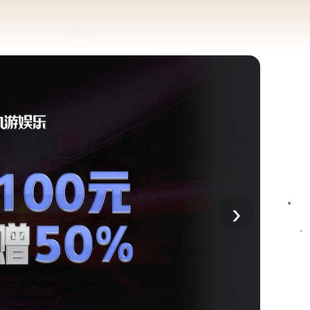
资讯
联系我们
立即咨询