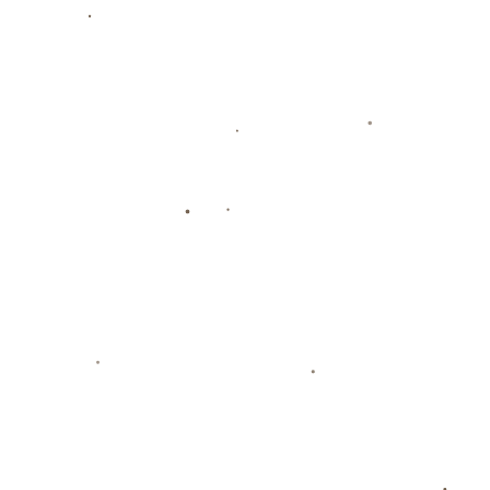
分享至
上一篇
AC米兰3-1力克博洛尼亚，赛后评分：7号球员
力压普利西奇登顶
下一篇