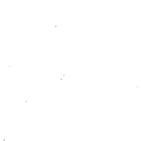
搜索
热门新闻
【中超】马莱莱与卡尔采夫联手破门 新鹏城