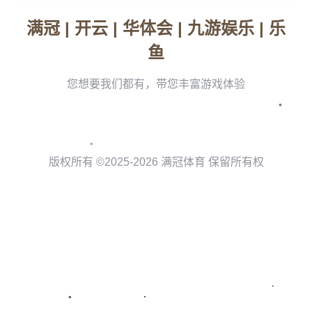
一、用户规模突破5亿 行业里程碑意义何在
根据最新报告，截至2023年，全球电竞用户规模已达到5.1
亿，相较去年增长了近15%。这一数字不仅刷新了历史记
录，也标志着电竞正式迈入“全民化”阶段。无论是职业玩家、
业余爱好者，还是单纯的赛事观众，越来越多的人开始关注
和参与到这项运动中。值得注意的是，
移动端游戏
的普及极
大降低了参与门槛，尤其是在发展中国家，智能手机让更多
年轻人能够随时随地加入到 esports（电子竞技）的世界。
更重要的是，这一里程碑意味着电竞不再是小众娱乐，而是
逐渐成为主流文化的一部分。品牌商、投资者以及政府机构
纷纷将目光投向这个领域，试图从中分一杯羹。可以说，用
户规模的激增为整个行业的商业化进程按下了加速键。
二、驱动增长的关键因素有哪些
那么，是什么推动了
电竞行业的快速发展
？首先，技术进步