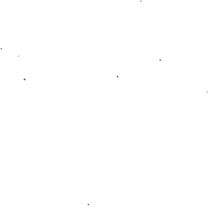
联系我们
关注我们