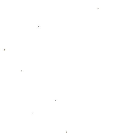
引发热议
需求表单