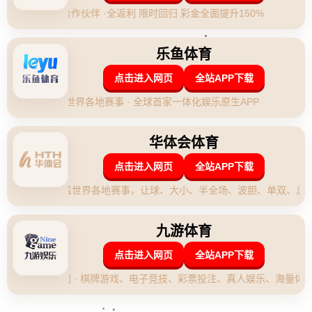
新闻资讯
梅西与C罗沙特友谊赛对决：谁将
笑到最后？
By: Admin
2025-11-25T10:13:09+08:00
引言：足坛双骄再度对决 谁将笑到最后
当提到足球界的两大传奇，梅西和C罗的名字无疑会第一时间
浮现。这两位球星的每一次交锋都牵动着亿万球迷的心。如
今，有消息传出，
梅西和C罗将在沙特进行一场友谊赛
，这场
对决不仅是一场简单的比赛，更是两位巨星职业生涯的又一
次巅峰碰撞。那么，在这场备受瞩目的比赛中，究竟是梅西
技高一筹，还是
C罗
能再次证明自己？让我们一探究竟！
梅西和C罗的对决为何如此引人注目