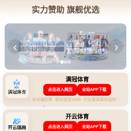
admin@mydeepdrugstore.com
广西壮族自治区玉林市兴业县北市镇
新闻资讯
网站首页
新闻资讯