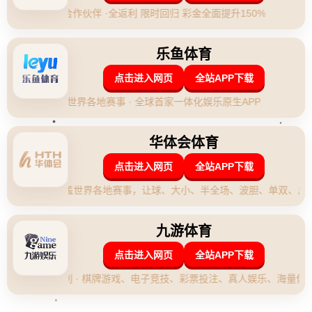
新闻资讯
曼联守门员奥纳纳通过社交媒体确
认回归喀麦隆国家队
By: Admin
2026-02-27T10:16:06+08:00
引言：奥纳纳的回归引发热议
在足球世界中，球员与国家队之间的故事总是充满戏剧性。
近日，曼联门将安德烈·奥纳纳通过社交媒体发布了一则重磅
消息，宣布自己将重新披上喀麦隆国家队的战袍。这一消息
不仅让球迷们欣喜若狂，也为即将到来的国际比赛增添了更
多看点。
奥纳纳的重返
究竟意味着什么？他的决定背后又隐
藏着怎样的故事？本文将带您一探究竟。
从离队到回归：奥纳纳的国家队之路