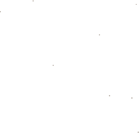
联系我们
关注我们