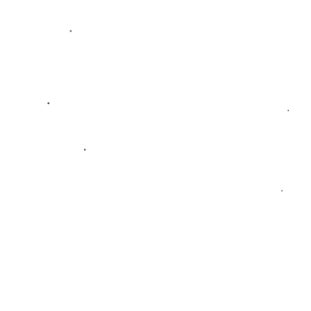
栏目导航
关于熊猫体育直播
服务优势
团队介绍
新闻资讯