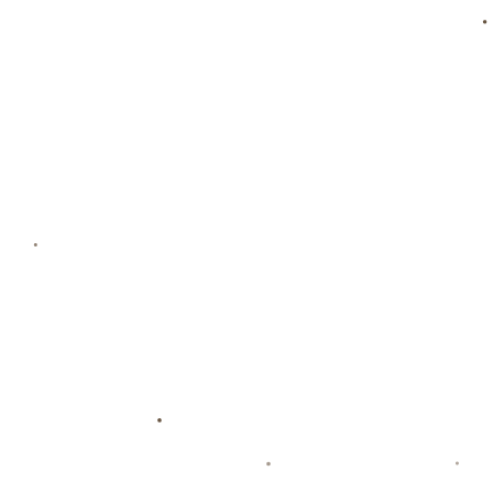
分享至
上一篇
阿森纳瞄准皇马射手罗德里戈，完美匹配球队
战术需求
下一篇