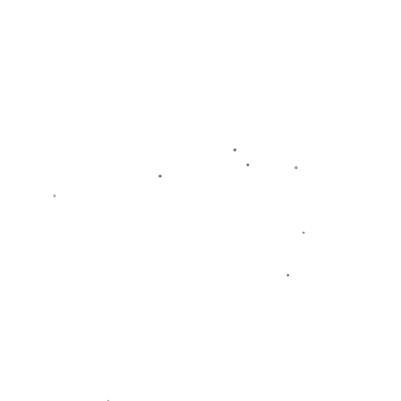
搜索
热门新闻
卡利亚里欲租借拜仁19岁新星，引多家球队