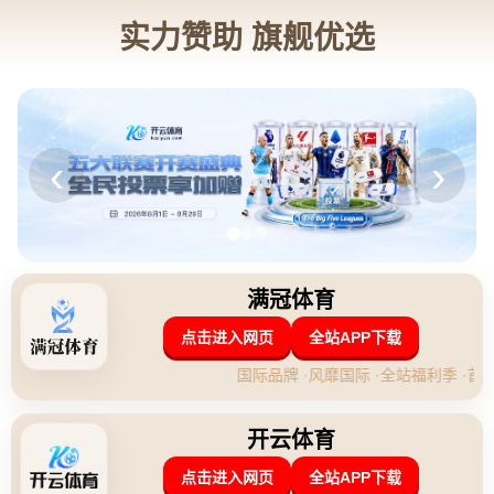
admin@mydeepdrugstore.com
广西壮族自治区玉林市兴业县北市镇
新闻资讯
网站首页
新闻资讯