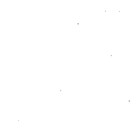
范尼解约金成绊脚石，莱斯特城早已决定却
迟迟未宣布解雇计划
栏目导航
关于熊猫体育直播
服务优势