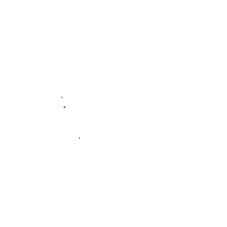
团队介绍
新闻资讯
联系我们
关注我们