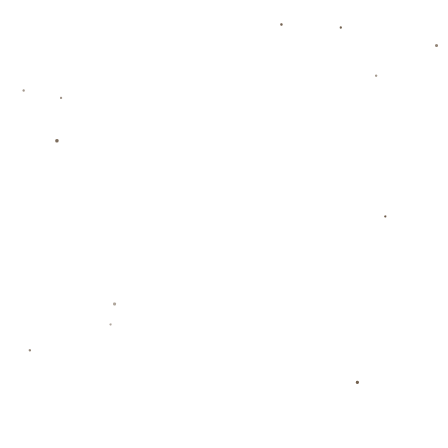
搜索
热门新闻
1.36亿称霸！新赛季欧冠奖金榜出炉，巴萨