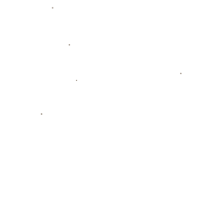
将我的姓名、电子邮件和网站保存在此浏览器中，
以便下次我发表评论。
提交