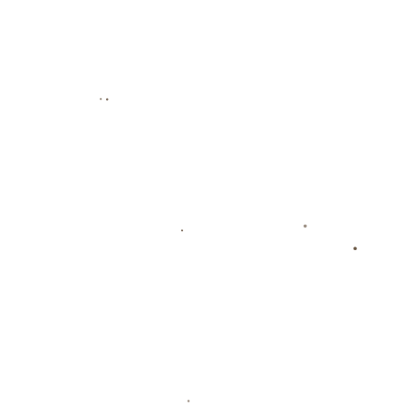
栏目导航
关于熊猫体育直播
服务优势
团队介绍
新闻资讯