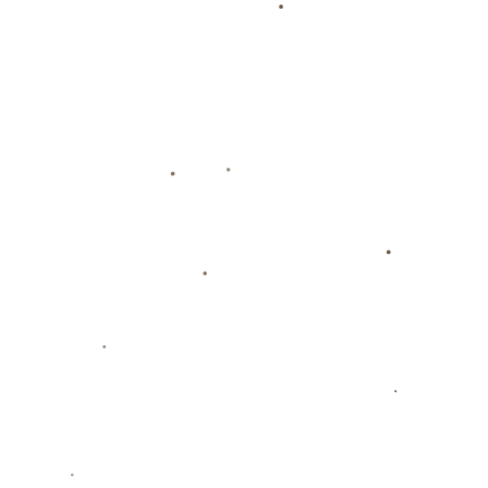
科隆有望租借美因茨中场克劳斯，相关谈判正
在进行
下一篇
斯卢茨基：球员发挥出色，次回合期待再战川
崎正面较量
需求表单