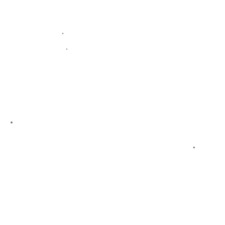
团队介绍
新闻资讯
联系我们
关注我们