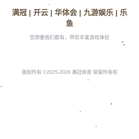
历史交锋：国米占据上风
回顾两队过往的对决记录，国米在与拉齐奥的交锋中展现出
了较为稳定的统治力。根据统计数据，近10次交手，国米取
得了6胜2平2负的成绩，尤其是在主场作战时，胜率更是高达
70%。例如，在2022-2023赛季的一场比赛中，国米以3-1的
比分轻松击败拉齐奥，
劳塔罗·马丁内斯
（Lautaro
Martínez）在比赛中的梅开二度成为关键。这不仅体现了国
米的进攻火力，也凸显了他们在战术体系上的成熟。因此，
从
历史交锋
的角度来看，国米无疑是更被看好的一方。
近期状态对比：拉齐奥不容小觑
尽管历史数据倾向于国米，但拉齐奥近期的表现同样值得关
注。在本赛季的前几轮比赛中，拉齐奥展现了不俗的竞技状
态，尤其是在防守端的稳固性上有了显著提升。他们的核心
球员
因莫比莱
（Ciro Immobile）状态回暖，多次为球队建
功。而反观国米，虽然整体实力强劲，但在面对密集赛程
时，球员体能分配成为一大隐患。近期一场与强队的平局暴