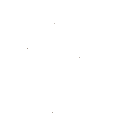
提交
关于熊猫体育直播