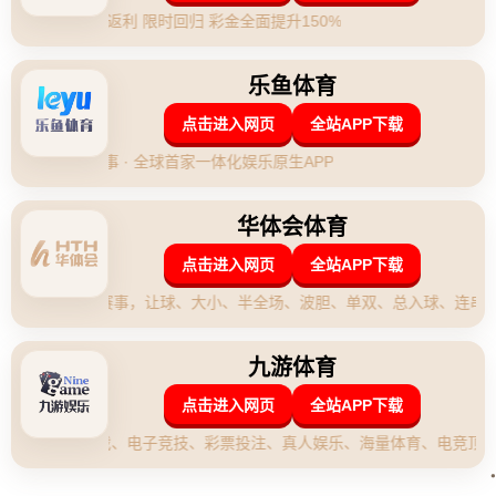
新闻资讯
咪咕独家直击多哈世乒赛前线
By: Admin
2026-05-01T10:09:22+08:00
前言：直击多哈世乒赛的热血瞬间
当乒乓球拍击球的清脆声响彻多哈的赛场，当各国顶尖选手
挥汗如雨、奋力拼搏，你是否也想近距离感受这份激情？作
为
咪咕多哈世乒赛前方特派员
，我有幸亲临现场，记录下每
一个激动人心的瞬间，带你走进这场国际乒坛的巅峰对决。
无论是选手们的精湛技艺，还是场外的幕后故事，这篇文章
将为你呈现最真实的赛事体验。
一：多哈世乒赛的独特魅力
多哈作为世界乒乓球锦标赛的举办地，以其先进的场馆设施
和浓厚的体育氛围吸引了全球目光。这不仅是运动员展现实