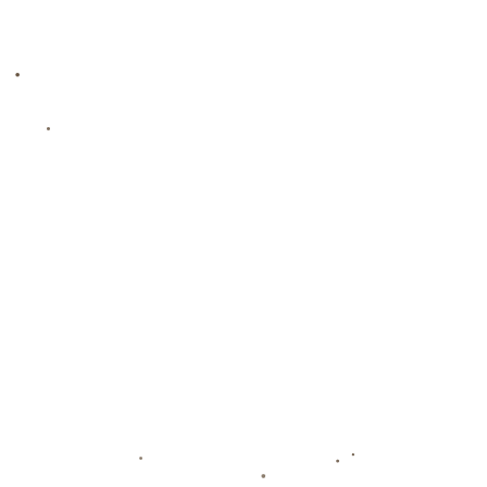
新闻资讯
联系我们
关注我们