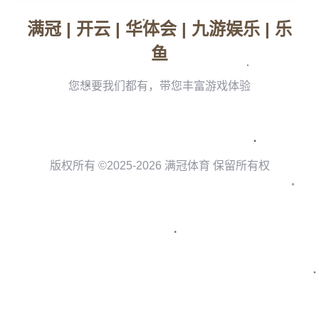
力的舞台，也是文化交流的重要窗口。作为
咪咕前方特派
员
，我在现场深刻感受到比赛的紧张与刺激。每一场比赛都
像是一部悬疑大片，胜负往往在毫厘之间。尤其是中国队与
强敌的对决，更是让人屏息凝神。
比如，在男单半决赛中，中国选手面对欧洲劲旅时，通过精
准的战术调整和顽强的斗志，最终以微弱优势晋级。那一
刻，全场观众的欢呼声几乎掀翻屋顶。这种临场的震撼，只
有亲历者才能真正体会。