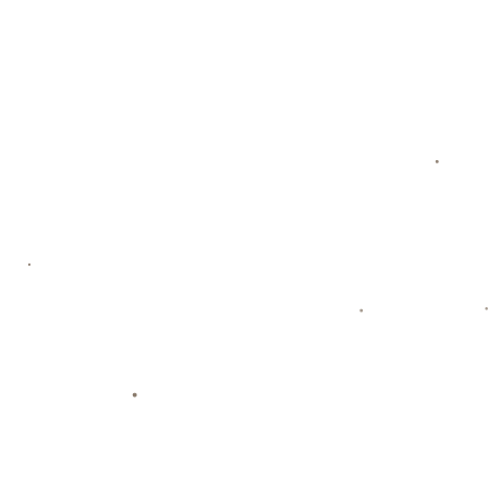
将我的姓名、电子邮件和网站保存在此浏览器中，
以便下次我发表评论。
提交