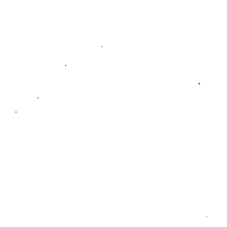
下一篇
【数据解读】B费欧联封王！阿莫林执教下曼联
最强一役？
需求表单