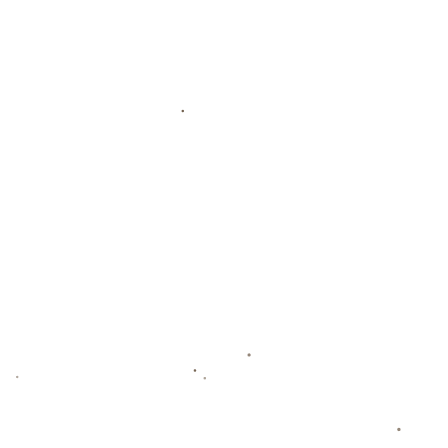
放。用户可通过网页版登录入口地址进入赛事频道，...
搜索
热门新闻