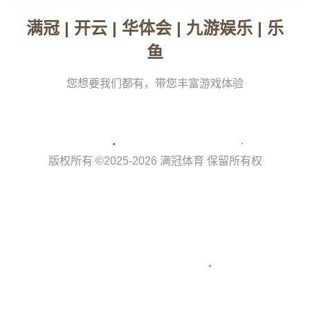
尤文官方态度：C罗索赔缺乏依据
尤文图斯在官方声明中明确指出，C罗提出的索赔要求没有事
实和法律依据。俱乐部表示，在疫情期间，球员与俱乐部之
间就工资调整达成了相关协议，C罗作为团队一员也参与了这
一过程。尤文强调，所谓的“欠薪”问题并不存在，因此完全没
有必要为这一纠纷设立任何风险准备金。这一表态显示出
клуб对自身立场的坚定信心，同时也试图通过公开声明平息
外界争议。
值得注意的是，疫情期间许多欧洲顶级俱乐部都采取了临时
减薪措施，以应对比赛停摆带来的经济压力。尤文作为意甲
豪门，自然也不例外。当时，包括C罗在内的多位主力球员都
曾公开支持俱乐部的决定。如今，这一事件被重新提起，不
免让人疑惑背后是否存在其他动机。
事件背景解析：为何会产生争议