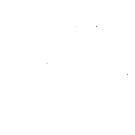
联系我们
关注我们