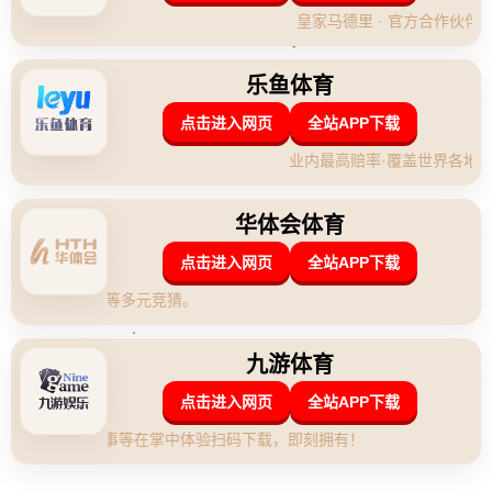
新闻资讯
尤文官方驳回C罗薪资索赔：无理
要求，无需预留风险资金
By: Admin
2026-05-25T10:09:23+08:00
引言：C罗与尤文薪资纠纷引发热议
近日，关于葡萄牙球星克里斯蒂亚诺·罗纳尔多（C罗）与老
东家尤文图斯之间的薪资纠纷成为足球圈的热门话题。C罗提
出索赔，指控尤文在疫情期间未支付其部分工资，而尤文官
方则迅速作出回应，明确表示这一索赔“毫无依据”，并强调俱
乐部无需为此设立风险准备金。这一事件不仅牵动着球迷的
心，也引发了外界对职业足球合同履行和法律责任的广泛讨
论。本文将围绕这一主题，深入解析尤文的立场以及事件背
后的关键细节。