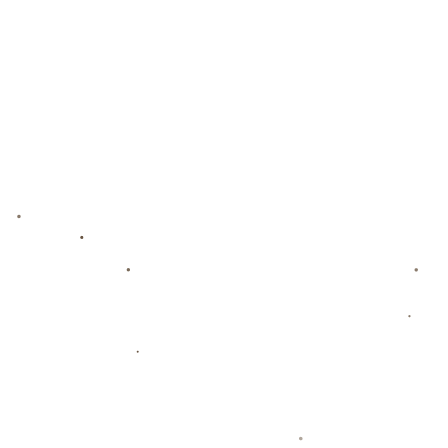
友情链接
友情链接
订阅
订阅我们的每周通讯，并通过电子邮件接收更新。
我们接受