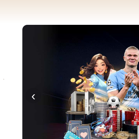
admin@mydeepdrugstore.com
广西壮族自
网站首页
新闻资讯
网站首页
新闻资讯