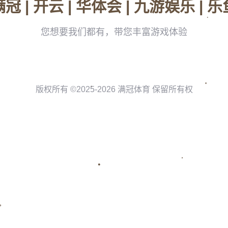
现了令人窒息的攻击力和稳固的防守。首回合他们
火力全开，最终以3-1锁定胜局。姆巴佩在比赛中的
多次撕开对方防线，为队友创造机会。这样的表现
似乎只差一步之遥。
为亮眼。主教练的战术布置精准到每一个细节，让
下半场，面对对手的反扑，巴黎防线稳如磐石，展
赛将是一场火星撞地球般的对决。