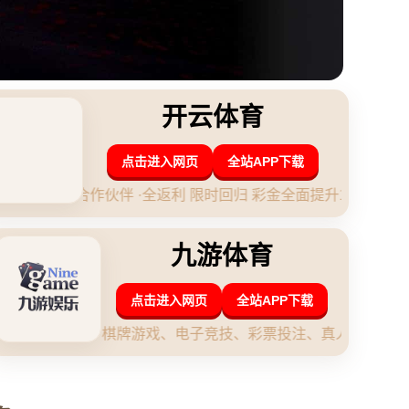
关于熊猫体育直播
关于熊猫体育直播
熊猫体育官网试玩入口已上线，APP注册送彩金
福利同步开放。用户可通过网页版登录入口地址
进入赛事频道，...