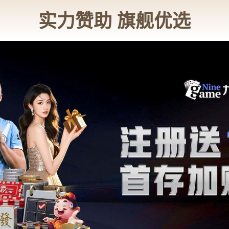
治区玉林市兴业县北市镇
关于熊猫体育直播
服务优势
团队介绍
新闻