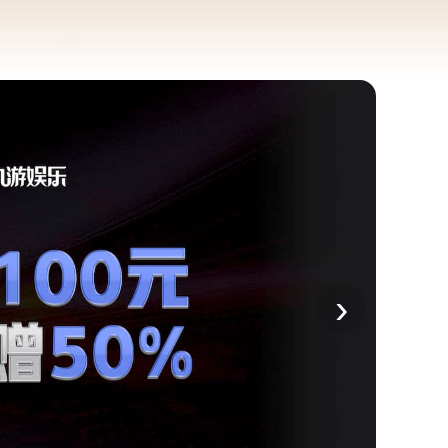
资讯
联系我们
立即咨询