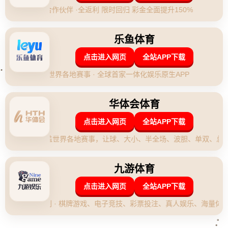
新闻资讯
【早报】利物浦斩获顶级联赛第20
冠：看似艰难，实则从容
By: Admin
2026-01-14T10:14:41+08:00
在足球的世界里，冠军从来不是唾手可得的果实，而是无数
汗水与智慧交织的结晶。利物浦，这支英格兰足坛的传奇球
队，近期摘得顶级联赛第20冠的消息无疑点燃了球迷的热
情。这一成就背后，既有“难者不会”的艰辛挑战，也有“会者
不难”的从容应对。今天，我们就以
利物浦夺冠
为主题，剖析
这支红军如何在困境中绽放光芒，成就辉煌。
一、历史积淀：利物浦的冠军基因
提起
利物浦足球俱乐部
，很多人会立刻联想到那悠久的历史