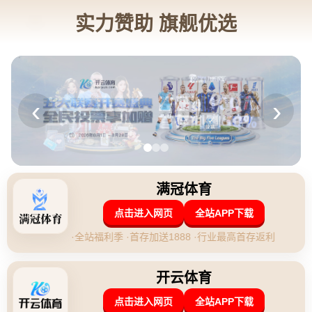
admin@mydeepdrugstore.com
广西壮族自治区玉林市兴业县北市镇
新闻资讯
网站首页
新闻资讯