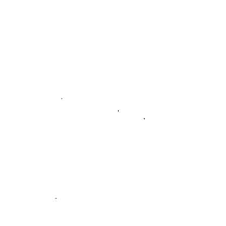
提交
关于熊猫体育直播