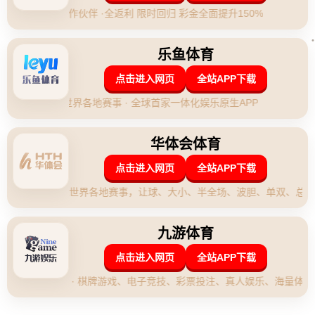
新闻资讯
【视角】图多尔暴露真面目，尤文
更显真实一面
By: Admin
2026-01-15T10:14:42+08:00
前言：一场比赛揭露的真相
在足球的世界里，一场比赛往往能撕开伪装的面纱，让球
员、教练乃至整个球队的真实面貌暴露无遗。近期，尤文图
斯在与拉齐奥的较量中，图多尔作为主教练的表现引发了广
泛讨论，而尤文图斯自身的战术问题也暴露得淋漓尽致。这
不仅是一场简单的失利，更像是对
图多尔执教能力
和
尤文现
状
的双重拷问。今天，我们就来聊聊这场比赛背后的深层问
题，探讨图多尔如何“现原形”，以及尤文为何“更现原形”。