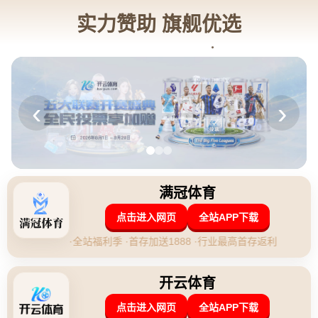
admin@mydeepdrugstore.com
广西壮族自治区玉林市兴业县北市镇
新闻资讯
网站首页
新闻资讯