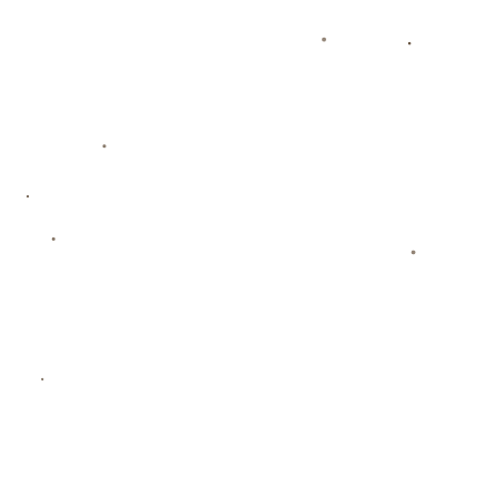
严益唯：超级杯透视中超新格局的演变
栏目导航
关于熊猫体育直播
服务优势
团队介绍