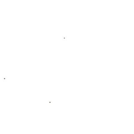
将我的姓名、电子邮件和网站保存在此浏览器中，
以便下次我发表评论。