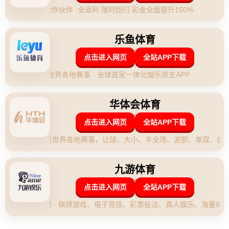
新闻资讯
梅西搭档梦碎，BBC：迈阿密国际
放弃德布劳内优先签约权
By: Admin
2026-06-11T10:09:25+08:00
引言：梅西与德布劳内联手的梦想为何破灭
在足球世界中，球迷总是期待看到顶级球星联手创造奇迹。
梅西
与
德布劳内
这两位足坛巨星的名字若能出现在同一支球
队的阵容中，足以点燃无数人的热情。然而，近期来自BBC
的一则报道却让这一梦想化为泡影——
迈阿密国际
宣布放弃
了对曼城核心
凯文-德布劳内
的优先谈判权。这不仅让期待两
人联手的球迷感到失望，也引发了关于迈阿密国际未来引援
策略的热烈讨论。今天，我们就来剖析这一事件的背后原因
及对球队的影响。